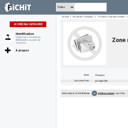
Accueil
»
Accueil des catégories
»
15 espèces animales insolites
»
JE CRÉE MA CATÉGORIE
Identification
Connexion
~
Inscription
Zone
DIX
bonnes raisons de
s'inscrire
A propos
NOM :
Oiseaux
DESCRIPTION :
pic épeiche
A
Fiche créée le 21/04/2020 par
Artibiocomtest
vue 5 fois.