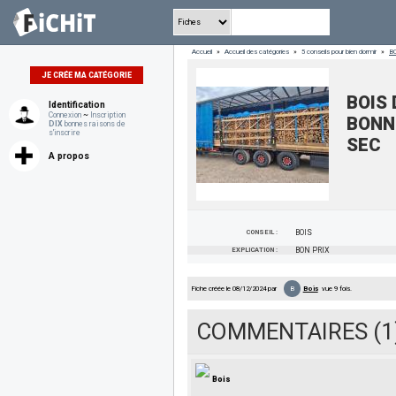
Accueil
»
Accueil des catégories
»
5 conseils pour bien dormir
»
B
JE CRÉE MA CATÉGORIE
BOIS
Identification
Connexion
~
Inscription
BONN
DIX
bonnes raisons de
s'inscrire
SEC
A propos
CONSEIL :
BOIS
EXPLICATION :
BON PRIX
B
Fiche créée le 08/12/2024 par
Bois
vue 9 fois.
COMMENTAIRES (1
Bois